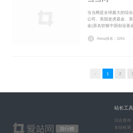
当当网是全球最大的综合
公司、美国老虎基金、美
金(原名软银中国创业基
Alexa排名：3261
<
1
2
站长工
综合查询
友链检测