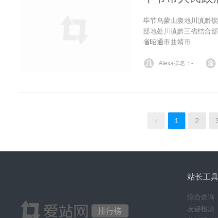
毕节乌蒙山腹地川滇黔锁
部地处川滇黔三省结合部
省昭通市曲靖市
Alexa排名：-
<
1
2
站长工
综合查询
友链检测